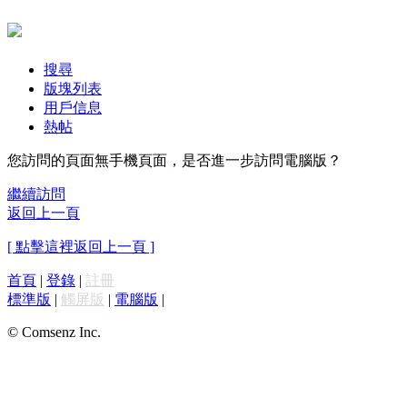
搜尋
版塊列表
用戶信息
熱帖
您訪問的頁面無手機頁面，是否進一步訪問電腦版？
繼續訪問
返回上一頁
[ 點擊這裡返回上一頁 ]
首頁
|
登錄
|
註冊
標準版
|
觸屏版
|
電腦版
|
© Comsenz Inc.