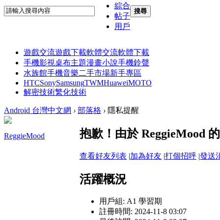
綜合
搜尋
帖子
用戶
遊戲交流
遊戲下載
軟體交流
軟體下載
手機影視
桌布主題
漫畫小說
手機鈴聲
水族館
手機音樂
二手市場
新手專區
HTC
Sony
Samsung
TWM
Huawei
MOTO
解密技術
繁化技術
Android 台灣中文網
›
部落格
›
隱私提醒
抱歉！由於 ReggieMo
ReggieMood
查看好友列表
|
加為好友
|
打個招呼
|
發送
活躍概況
用戶組:
A1 學習期
註冊時間: 2024-11-8 03:07