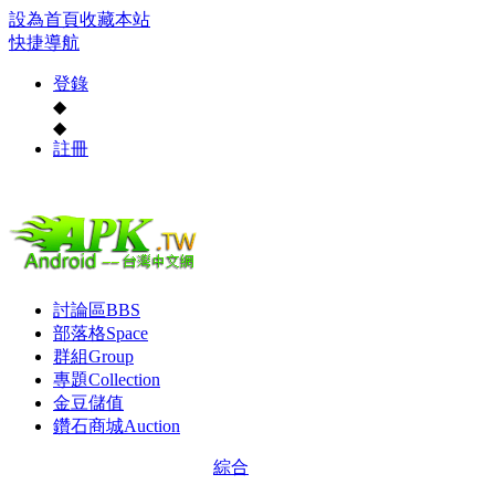
設為首頁
收藏本站
快捷導航
登錄
◆
◆
註冊
討論區
BBS
部落格
Space
群組
Group
專題
Collection
金豆儲值
鑽石商城
Auction
綜合