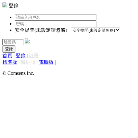
登錄
安全提問(未設定請忽略)
登錄
首頁
|
登錄
|
註冊
標準版
|
觸屏版
|
電腦版
|
© Comsenz Inc.