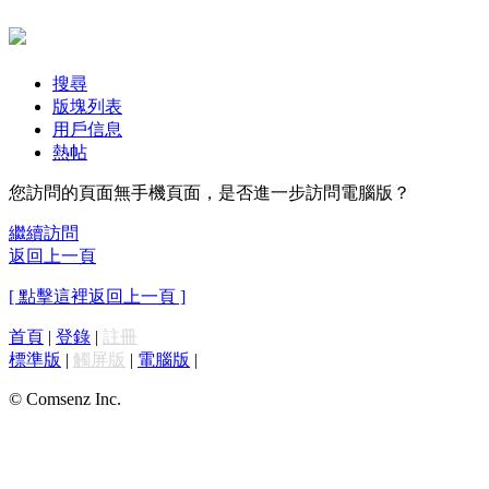
搜尋
版塊列表
用戶信息
熱帖
您訪問的頁面無手機頁面，是否進一步訪問電腦版？
繼續訪問
返回上一頁
[ 點擊這裡返回上一頁 ]
首頁
|
登錄
|
註冊
標準版
|
觸屏版
|
電腦版
|
© Comsenz Inc.