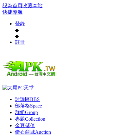
設為首頁
收藏本站
快捷導航
登錄
◆
◆
註冊
討論區
BBS
部落格
Space
群組
Group
專題
Collection
金豆儲值
鑽石商城
Auction