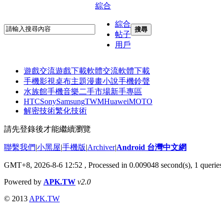
綜合
綜合
搜尋
帖子
用戶
遊戲交流
遊戲下載
軟體交流
軟體下載
手機影視
桌布主題
漫畫小說
手機鈴聲
水族館
手機音樂
二手市場
新手專區
HTC
Sony
Samsung
TWM
Huawei
MOTO
解密技術
繁化技術
請先登錄後才能繼續瀏覽
聯繫我們
|
小黑屋
|
手機版
|
Archiver
|
Android 台灣中文網
GMT+8, 2026-8-6 12:52
, Processed in 0.009048 second(s), 1 quer
Powered by
APK.TW
v2.0
© 2013
APK.TW