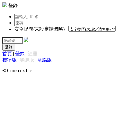
登錄
安全提問(未設定請忽略)
登錄
首頁
|
登錄
|
註冊
標準版
|
觸屏版
|
電腦版
|
© Comsenz Inc.