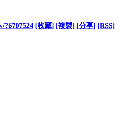
tw/?6707524
[收藏]
[複製]
[分享]
[RSS]