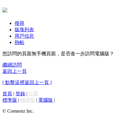
搜尋
版塊列表
用戶信息
熱帖
您訪問的頁面無手機頁面，是否進一步訪問電腦版？
繼續訪問
返回上一頁
[ 點擊這裡返回上一頁 ]
首頁
|
登錄
|
註冊
標準版
|
觸屏版
|
電腦版
|
© Comsenz Inc.