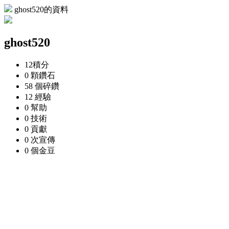
ghost520的資料
ghost520
12
積分
0 顆
鑽石
58 個
碎鑽
12
經驗
0
幫助
0
技術
0
貢獻
0 次
宣傳
0 個
金豆