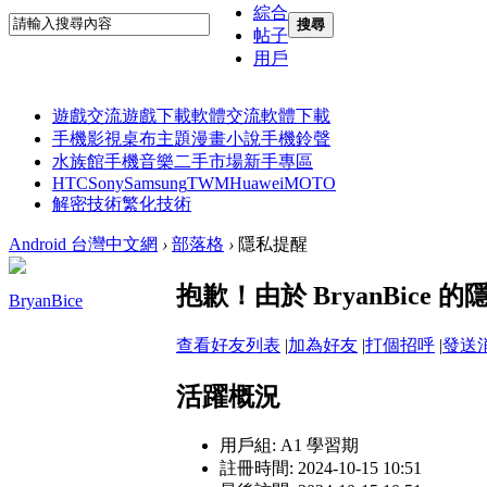
綜合
搜尋
帖子
用戶
遊戲交流
遊戲下載
軟體交流
軟體下載
手機影視
桌布主題
漫畫小說
手機鈴聲
水族館
手機音樂
二手市場
新手專區
HTC
Sony
Samsung
TWM
Huawei
MOTO
解密技術
繁化技術
Android 台灣中文網
›
部落格
›
隱私提醒
抱歉！由於 BryanBic
BryanBice
查看好友列表
|
加為好友
|
打個招呼
|
發送
活躍概況
用戶組:
A1 學習期
註冊時間: 2024-10-15 10:51