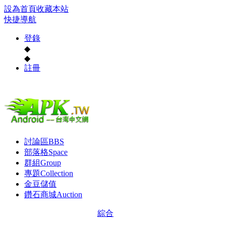
設為首頁
收藏本站
快捷導航
登錄
◆
◆
註冊
討論區
BBS
部落格
Space
群組
Group
專題
Collection
金豆儲值
鑽石商城
Auction
綜合