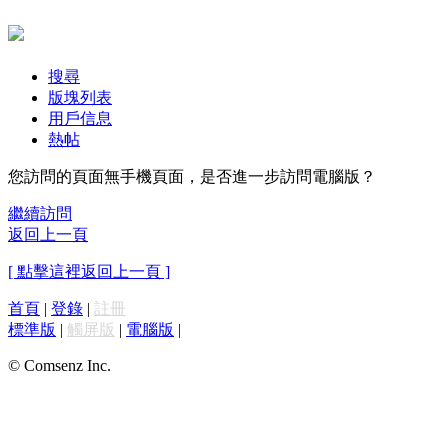
搜尋
版塊列表
用戶信息
熱帖
您訪問的頁面無手機頁面，是否進一步訪問電腦版？
繼續訪問
返回上一頁
[ 點擊這裡返回上一頁 ]
首頁
|
登錄
|
註冊
標準版
|
觸屏版
|
電腦版
|
© Comsenz Inc.