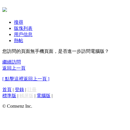
搜尋
版塊列表
用戶信息
熱帖
您訪問的頁面無手機頁面，是否進一步訪問電腦版？
繼續訪問
返回上一頁
[ 點擊這裡返回上一頁 ]
首頁
|
登錄
|
註冊
標準版
|
觸屏版
|
電腦版
|
© Comsenz Inc.