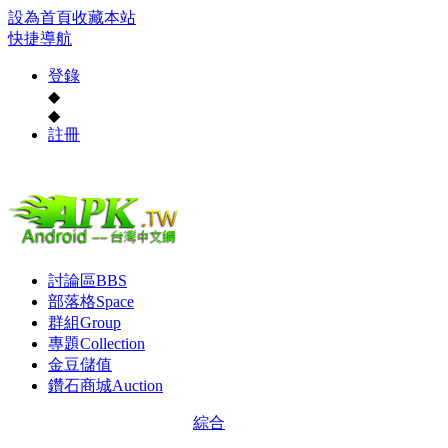
設為首頁
收藏本站
快捷導航
登錄
◆
◆
註冊
討論區
BBS
部落格
Space
群組
Group
專題
Collection
金豆儲值
鑽石商城
Auction
綜合