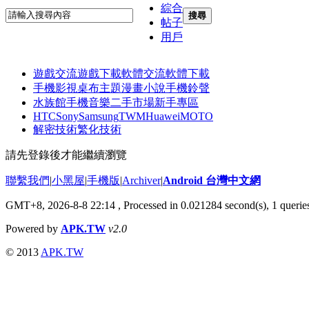
綜合
搜尋
帖子
用戶
遊戲交流
遊戲下載
軟體交流
軟體下載
手機影視
桌布主題
漫畫小說
手機鈴聲
水族館
手機音樂
二手市場
新手專區
HTC
Sony
Samsung
TWM
Huawei
MOTO
解密技術
繁化技術
請先登錄後才能繼續瀏覽
聯繫我們
|
小黑屋
|
手機版
|
Archiver
|
Android 台灣中文網
GMT+8, 2026-8-8 22:14
, Processed in 0.021284 second(s), 1 quer
Powered by
APK.TW
v2.0
© 2013
APK.TW