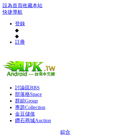
設為首頁
收藏本站
快捷導航
登錄
◆
◆
註冊
討論區
BBS
部落格
Space
群組
Group
專題
Collection
金豆儲值
鑽石商城
Auction
綜合