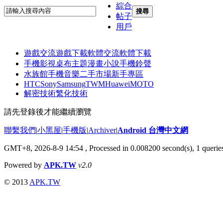
綜合
搜尋
帖子
用戶
遊戲交流
遊戲下載
軟體交流
軟體下載
手機影視
桌布主題
漫畫小說
手機鈴聲
水族館
手機音樂
二手市場
新手專區
HTC
Sony
Samsung
TWM
Huawei
MOTO
解密技術
繁化技術
請先登錄後才能繼續瀏覽
聯繫我們
|
小黑屋
|
手機版
|
Archiver
|
Android 台灣中文網
GMT+8, 2026-8-9 14:54
, Processed in 0.008200 second(s), 1 quer
Powered by
APK.TW
v2.0
© 2013
APK.TW