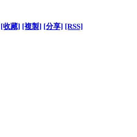
[收藏]
[複製]
[分享]
[RSS]