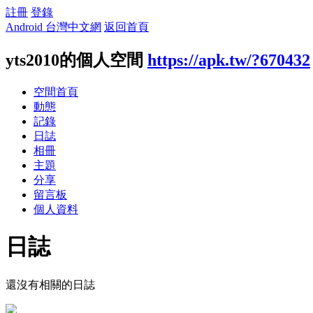
註冊
登錄
Android 台灣中文網
返回首頁
yts2010的個人空間
https://apk.tw/?670432
空間首頁
動態
記錄
日誌
相冊
主題
分享
留言板
個人資料
日誌
還沒有相關的日誌