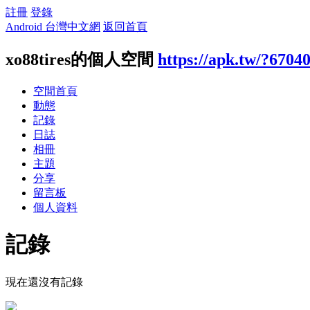
註冊
登錄
Android 台灣中文網
返回首頁
xo88tires的個人空間
https://apk.tw/?6704
空間首頁
動態
記錄
日誌
相冊
主題
分享
留言板
個人資料
記錄
現在還沒有記錄