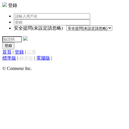
登錄
安全提問(未設定請忽略)
登錄
首頁
|
登錄
|
註冊
標準版
|
觸屏版
|
電腦版
|
© Comsenz Inc.