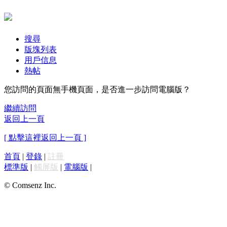
搜尋
版塊列表
用戶信息
熱帖
您訪問的頁面無手機頁面，是否進一步訪問電腦版？
繼續訪問
返回上一頁
[ 點擊這裡返回上一頁 ]
首頁
|
登錄
|
註冊
標準版
|
觸屏版
|
電腦版
|
© Comsenz Inc.