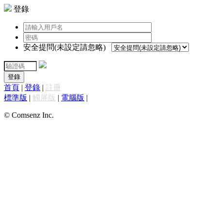
登錄
安全提問(未設定請忽略)
登錄
首頁
|
登錄
|
註冊
標準版
|
觸屏版
|
電腦版
|
© Comsenz Inc.