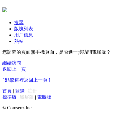
搜尋
版塊列表
用戶信息
熱帖
您訪問的頁面無手機頁面，是否進一步訪問電腦版？
繼續訪問
返回上一頁
[ 點擊這裡返回上一頁 ]
首頁
|
登錄
|
註冊
標準版
|
觸屏版
|
電腦版
|
© Comsenz Inc.