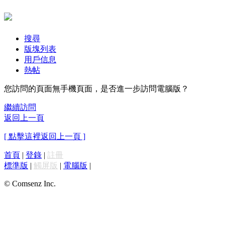
搜尋
版塊列表
用戶信息
熱帖
您訪問的頁面無手機頁面，是否進一步訪問電腦版？
繼續訪問
返回上一頁
[ 點擊這裡返回上一頁 ]
首頁
|
登錄
|
註冊
標準版
|
觸屏版
|
電腦版
|
© Comsenz Inc.