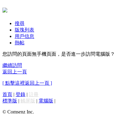
搜尋
版塊列表
用戶信息
熱帖
您訪問的頁面無手機頁面，是否進一步訪問電腦版？
繼續訪問
返回上一頁
[ 點擊這裡返回上一頁 ]
首頁
|
登錄
|
註冊
標準版
|
觸屏版
|
電腦版
|
© Comsenz Inc.