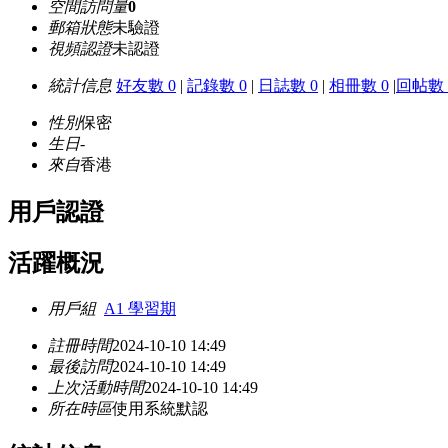
空間訪問量
0
郵箱狀態
未驗證
視頻認證
未認證
統計信息
好友數 0
|
記錄數 0
|
日誌數 0
|
相冊數 0
|
回帖數 
性別
保密
生日
-
來自
香港
用戶認證
活躍概況
用戶組
A1 學習期
註冊時間
2024-10-10 14:49
最後訪問
2024-10-10 14:49
上次活動時間
2024-10-10 14:49
所在時區
使用系統默認