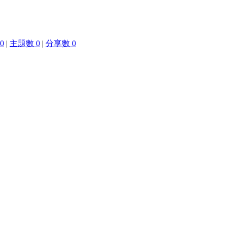
0
|
主題數 0
|
分享數 0