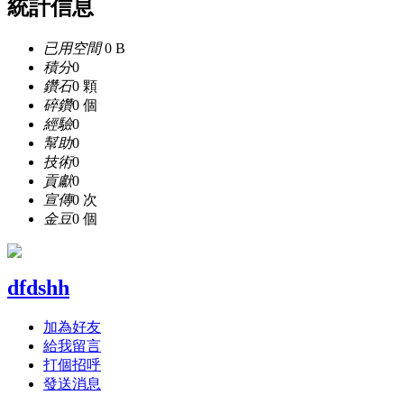
統計信息
已用空間
0 B
積分
0
鑽石
0 顆
碎鑽
0 個
經驗
0
幫助
0
技術
0
貢獻
0
宣傳
0 次
金豆
0 個
dfdshh
加為好友
給我留言
打個招呼
發送消息