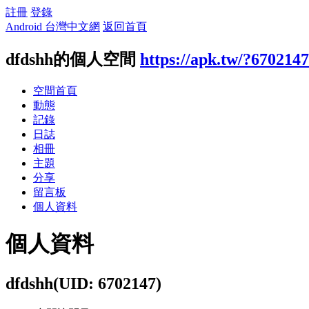
註冊
登錄
Android 台灣中文網
返回首頁
dfdshh的個人空間
https://apk.tw/?6702147
空間首頁
動態
記錄
日誌
相冊
主題
分享
留言板
個人資料
個人資料
dfdshh
(UID: 6702147)