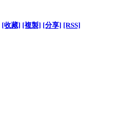
[收藏]
[複製]
[分享]
[RSS]