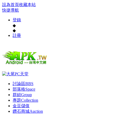
設為首頁
收藏本站
快捷導航
登錄
◆
◆
註冊
討論區
BBS
部落格
Space
群組
Group
專題
Collection
金豆儲值
鑽石商城
Auction