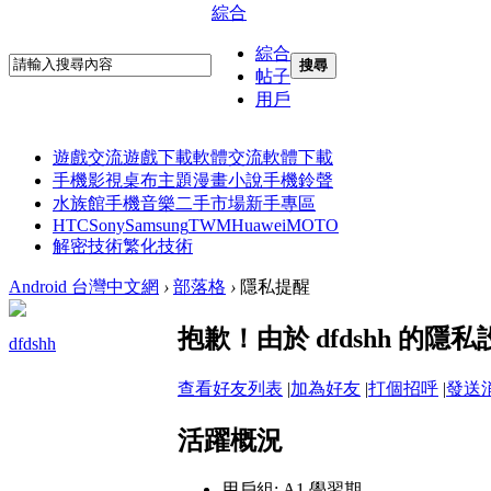
綜合
綜合
搜尋
帖子
用戶
遊戲交流
遊戲下載
軟體交流
軟體下載
手機影視
桌布主題
漫畫小說
手機鈴聲
水族館
手機音樂
二手市場
新手專區
HTC
Sony
Samsung
TWM
Huawei
MOTO
解密技術
繁化技術
Android 台灣中文網
›
部落格
›
隱私提醒
抱歉！由於 dfdshh 的
dfdshh
查看好友列表
|
加為好友
|
打個招呼
|
發送
活躍概況
用戶組:
A1 學習期