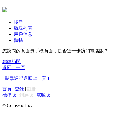
搜尋
版塊列表
用戶信息
熱帖
您訪問的頁面無手機頁面，是否進一步訪問電腦版？
繼續訪問
返回上一頁
[ 點擊這裡返回上一頁 ]
首頁
|
登錄
|
註冊
標準版
|
觸屏版
|
電腦版
|
© Comsenz Inc.