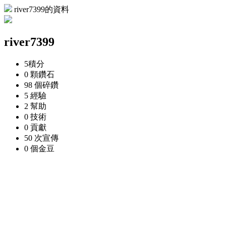
river7399的資料
river7399
5
積分
0 顆
鑽石
98 個
碎鑽
5
經驗
2
幫助
0
技術
0
貢獻
50 次
宣傳
0 個
金豆