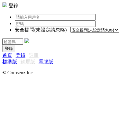
登錄
安全提問(未設定請忽略)
登錄
首頁
|
登錄
|
註冊
標準版
|
觸屏版
|
電腦版
|
© Comsenz Inc.