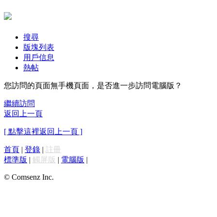
搜尋
版塊列表
用戶信息
熱帖
您訪問的頁面無手機頁面，是否進一步訪問電腦版？
繼續訪問
返回上一頁
[ 點擊這裡返回上一頁 ]
首頁
|
登錄
|
註冊
標準版
|
觸屏版
|
電腦版
|
© Comsenz Inc.