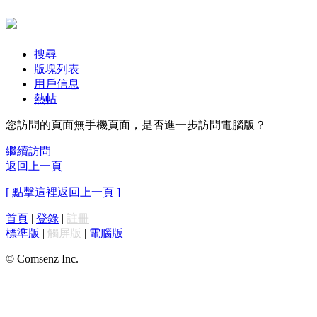
搜尋
版塊列表
用戶信息
熱帖
您訪問的頁面無手機頁面，是否進一步訪問電腦版？
繼續訪問
返回上一頁
[ 點擊這裡返回上一頁 ]
首頁
|
登錄
|
註冊
標準版
|
觸屏版
|
電腦版
|
© Comsenz Inc.