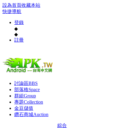
設為首頁
收藏本站
快捷導航
登錄
◆
◆
註冊
討論區
BBS
部落格
Space
群組
Group
專題
Collection
金豆儲值
鑽石商城
Auction
綜合