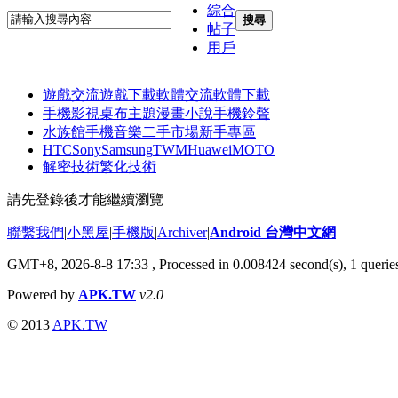
綜合
搜尋
帖子
用戶
遊戲交流
遊戲下載
軟體交流
軟體下載
手機影視
桌布主題
漫畫小說
手機鈴聲
水族館
手機音樂
二手市場
新手專區
HTC
Sony
Samsung
TWM
Huawei
MOTO
解密技術
繁化技術
請先登錄後才能繼續瀏覽
聯繫我們
|
小黑屋
|
手機版
|
Archiver
|
Android 台灣中文網
GMT+8, 2026-8-8 17:33
, Processed in 0.008424 second(s), 1 quer
Powered by
APK.TW
v2.0
© 2013
APK.TW