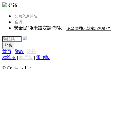
登錄
安全提問(未設定請忽略)
登錄
首頁
|
登錄
|
註冊
標準版
|
觸屏版
|
電腦版
|
© Comsenz Inc.