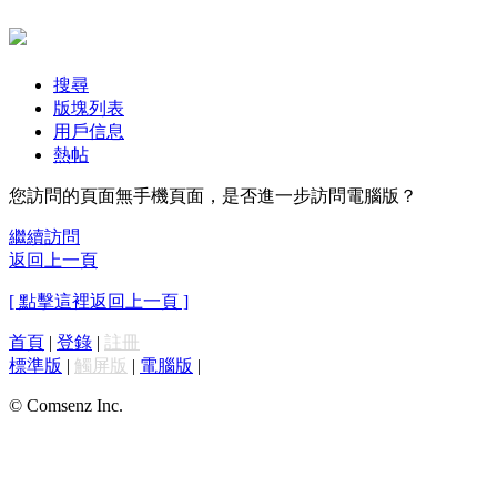
搜尋
版塊列表
用戶信息
熱帖
您訪問的頁面無手機頁面，是否進一步訪問電腦版？
繼續訪問
返回上一頁
[ 點擊這裡返回上一頁 ]
首頁
|
登錄
|
註冊
標準版
|
觸屏版
|
電腦版
|
© Comsenz Inc.