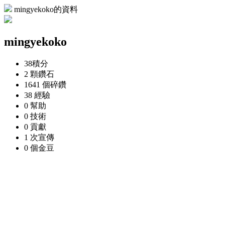
mingyekoko的資料
mingyekoko
38
積分
2 顆
鑽石
1641 個
碎鑽
38
經驗
0
幫助
0
技術
0
貢獻
1 次
宣傳
0 個
金豆