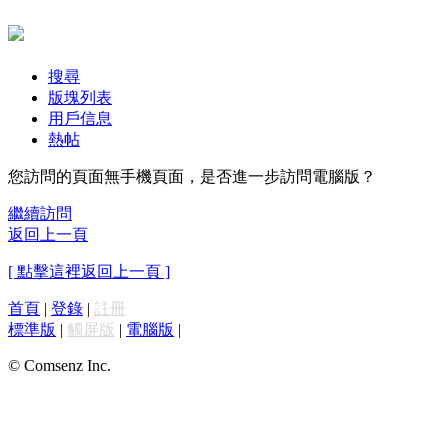
搜尋
版塊列表
用戶信息
熱帖
您訪問的頁面無手機頁面，是否進一步訪問電腦版？
繼續訪問
返回上一頁
[ 點擊這裡返回上一頁 ]
首頁
|
登錄
|
註冊
標準版
|
觸屏版
|
電腦版
|
© Comsenz Inc.