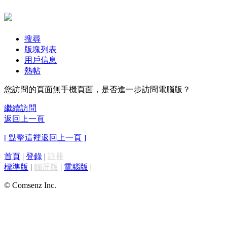
搜尋
版塊列表
用戶信息
熱帖
您訪問的頁面無手機頁面，是否進一步訪問電腦版？
繼續訪問
返回上一頁
[ 點擊這裡返回上一頁 ]
首頁
|
登錄
|
註冊
標準版
|
觸屏版
|
電腦版
|
© Comsenz Inc.