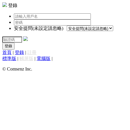
登錄
安全提問(未設定請忽略)
登錄
首頁
|
登錄
|
註冊
標準版
|
觸屏版
|
電腦版
|
© Comsenz Inc.