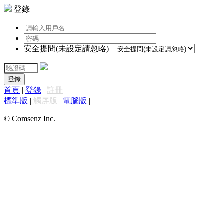
登錄
安全提問(未設定請忽略)
登錄
首頁
|
登錄
|
註冊
標準版
|
觸屏版
|
電腦版
|
© Comsenz Inc.