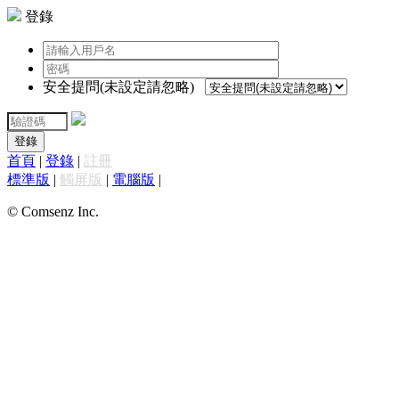
登錄
安全提問(未設定請忽略)
登錄
首頁
|
登錄
|
註冊
標準版
|
觸屏版
|
電腦版
|
© Comsenz Inc.