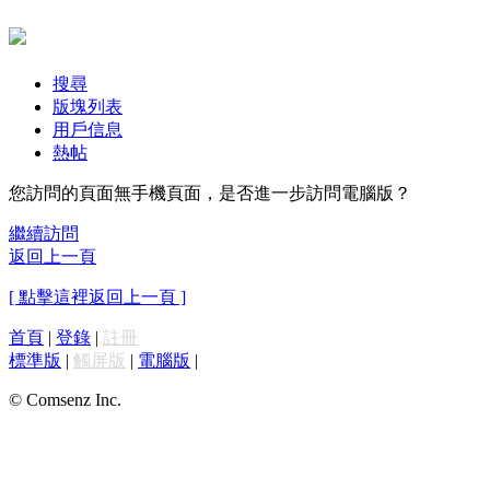
搜尋
版塊列表
用戶信息
熱帖
您訪問的頁面無手機頁面，是否進一步訪問電腦版？
繼續訪問
返回上一頁
[ 點擊這裡返回上一頁 ]
首頁
|
登錄
|
註冊
標準版
|
觸屏版
|
電腦版
|
© Comsenz Inc.