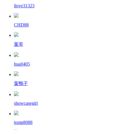
ilove31323
CHD88
葉哥
hua0405
葉鴨子
showcasegirl
tomp8088