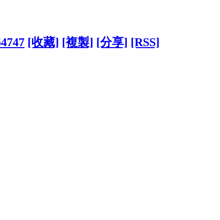
64747
[收藏]
[複製]
[分享]
[RSS]