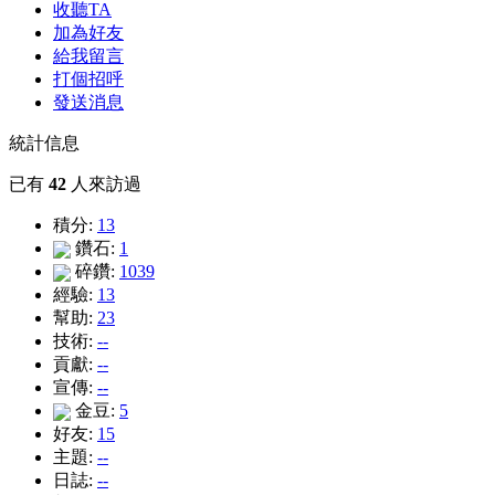
收聽TA
加為好友
給我留言
打個招呼
發送消息
統計信息
已有
42
人來訪過
積分:
13
鑽石:
1
碎鑽:
1039
經驗:
13
幫助:
23
技術:
--
貢獻:
--
宣傳:
--
金豆:
5
好友:
15
主題:
--
日誌:
--