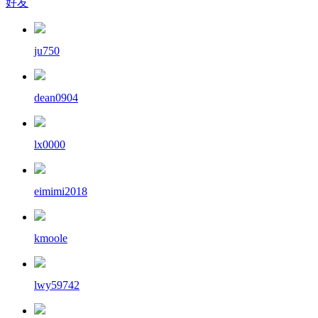
好友
ju750
dean0904
lx0000
eimimi2018
kmoole
lwy59742