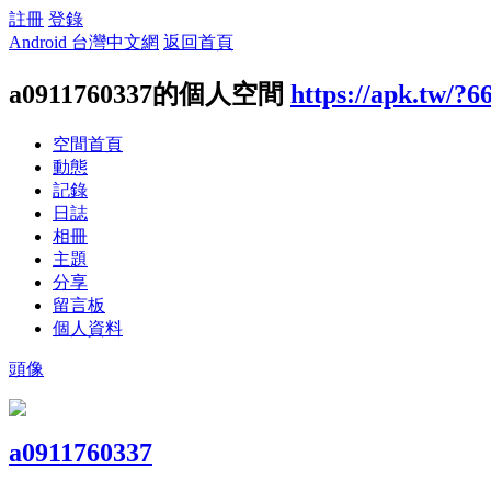
註冊
登錄
Android 台灣中文網
返回首頁
a0911760337的個人空間
https://apk.tw/?6
空間首頁
動態
記錄
日誌
相冊
主題
分享
留言板
個人資料
頭像
a0911760337