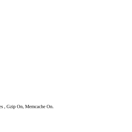
ries , Gzip On, Memcache On.