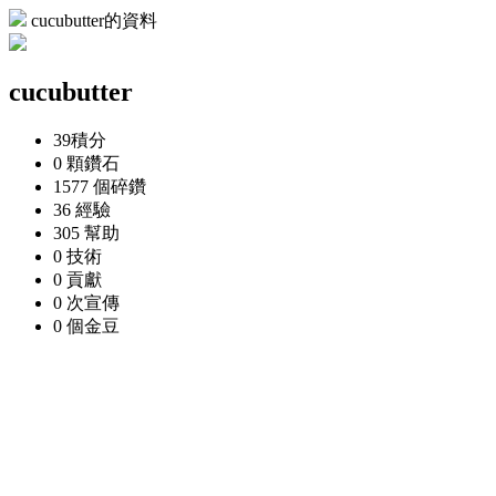
cucubutter的資料
cucubutter
39
積分
0 顆
鑽石
1577 個
碎鑽
36
經驗
305
幫助
0
技術
0
貢獻
0 次
宣傳
0 個
金豆