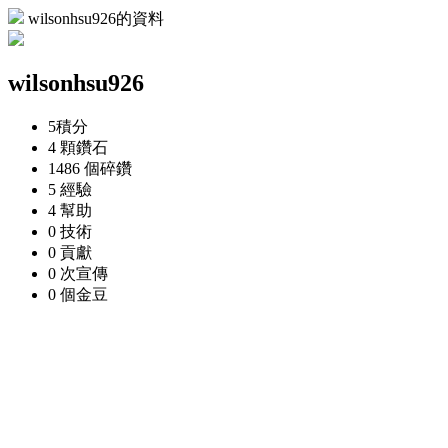
wilsonhsu926的資料
wilsonhsu926
5
積分
4 顆
鑽石
1486 個
碎鑽
5
經驗
4
幫助
0
技術
0
貢獻
0 次
宣傳
0 個
金豆