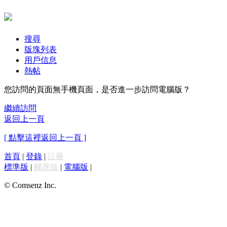
搜尋
版塊列表
用戶信息
熱帖
您訪問的頁面無手機頁面，是否進一步訪問電腦版？
繼續訪問
返回上一頁
[ 點擊這裡返回上一頁 ]
首頁
|
登錄
|
註冊
標準版
|
觸屏版
|
電腦版
|
© Comsenz Inc.