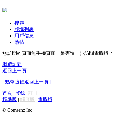
搜尋
版塊列表
用戶信息
熱帖
您訪問的頁面無手機頁面，是否進一步訪問電腦版？
繼續訪問
返回上一頁
[ 點擊這裡返回上一頁 ]
首頁
|
登錄
|
註冊
標準版
|
觸屏版
|
電腦版
|
© Comsenz Inc.