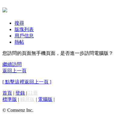
搜尋
版塊列表
用戶信息
熱帖
您訪問的頁面無手機頁面，是否進一步訪問電腦版？
繼續訪問
返回上一頁
[ 點擊這裡返回上一頁 ]
首頁
|
登錄
|
註冊
標準版
|
觸屏版
|
電腦版
|
© Comsenz Inc.