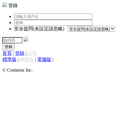
登錄
安全提問(未設定請忽略)
登錄
首頁
|
登錄
|
註冊
標準版
|
觸屏版
|
電腦版
|
© Comsenz Inc.