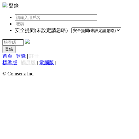
登錄
安全提問(未設定請忽略)
登錄
首頁
|
登錄
|
註冊
標準版
|
觸屏版
|
電腦版
|
© Comsenz Inc.