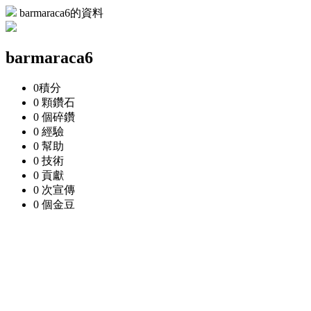
barmaraca6的資料
barmaraca6
0
積分
0 顆
鑽石
0 個
碎鑽
0
經驗
0
幫助
0
技術
0
貢獻
0 次
宣傳
0 個
金豆