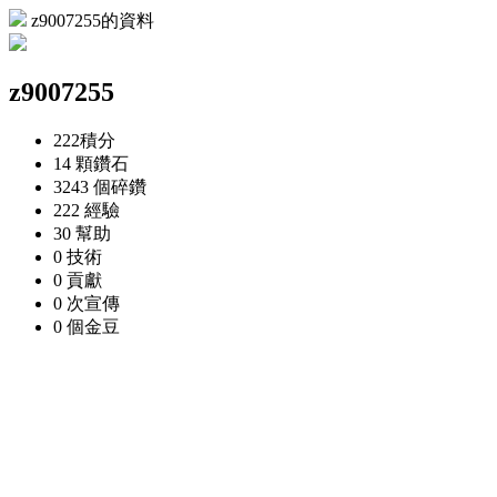
z9007255的資料
z9007255
222
積分
14 顆
鑽石
3243 個
碎鑽
222
經驗
30
幫助
0
技術
0
貢獻
0 次
宣傳
0 個
金豆