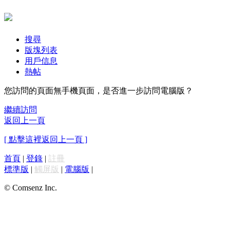
搜尋
版塊列表
用戶信息
熱帖
您訪問的頁面無手機頁面，是否進一步訪問電腦版？
繼續訪問
返回上一頁
[ 點擊這裡返回上一頁 ]
首頁
|
登錄
|
註冊
標準版
|
觸屏版
|
電腦版
|
© Comsenz Inc.